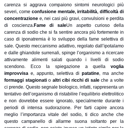
carenza si aggrava compaiono sintomi neurologici più 
severi, come 
confusione mentale, irritabilità, difficoltà di 
concentrazione
 e, nei casi più gravi, convulsioni e perdita 
di coscienza.
Fame di sale
Un aspetto curioso della 
carenza di sodio che si fa sentire ancora più fortemente in 
caso di iponatremia è lo sviluppo della fame selettiva di 
sale. Questo meccanismo adattivo, regolato dall’ipotalamo 
e dalle ghiandole surrenali, spinge l’organismo a ricercare 
attivamente alimenti salati quando i livelli di sodio 
scendono. Ecco la spiegazione a quella 
voglia 
improvvisa
 e, appunto, selettiva di 
patatine
, ma anche 
formaggi stagionati
 o 
altri cibi ricchi di sale
 che a volte 
ci prende. Questo segnale biologico, infatti, rappresenta un 
tentativo dell’organismo di ristabilire l’equilibrio elettrolitico 
e non dovrebbe essere ignorato, specialmente durante i 
periodi di intensa sudorazione. 
Per farti capire ancora 
meglio l’importanza vitale del sodio, ti dico anche che 
questo campanello di allarme suona soltanto per la 