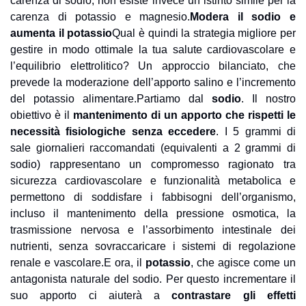
carenza di sodio, non esiste invece un istinto simile per la 
carenza di potassio e magnesio.
Modera il sodio e 
aumenta il potassio
Qual è quindi la strategia migliore per 
gestire in modo ottimale la tua salute cardiovascolare e 
l’equilibrio elettrolitico? Un approccio bilanciato, che 
prevede la moderazione dell’apporto salino e l’incremento 
del potassio alimentare.
Partiamo dal 
sodio
. Il nostro 
obiettivo è il 
mantenimento di un apporto che rispetti le 
necessità fisiologiche senza eccedere
. I 5 grammi di 
sale giornalieri raccomandati (equivalenti a 2 grammi di 
sodio) rappresentano un compromesso ragionato tra 
sicurezza cardiovascolare e funzionalità metabolica e 
permettono di soddisfare i fabbisogni dell’organismo, 
incluso il mantenimento della pressione osmotica, la 
trasmissione nervosa e l’assorbimento intestinale dei 
nutrienti, senza sovraccaricare i sistemi di regolazione 
renale e vascolare.
E ora, il 
potassio
, che agisce come un 
antagonista naturale del sodio. Per questo incrementare il 
suo apporto ci aiuterà a 
contrastare gli effetti 