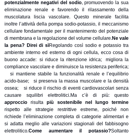
potenzialmente negativi del sodio
, promuovendo la sua 
eliminazione renale e favorendo il rilassamento della 
muscolatura liscia vascolare. Questo minerale facilita 
inoltre l’attività della pompa sodio-potassio, il meccanismo 
cellulare fondamentale per il mantenimento del potenziale 
di membrana e la regolazione del volume cellulare.
Ne vale 
la pena? Direi di sì
Regolando così sodio e potassio tra 
ambiente interno ed esterno di ogni cellula, ecco cosa di 
buono accade:
si riduce la ritenzione idrica;
migliora la 
compliance vascolare e diminuisce la resistenza periferica;
si mantiene stabile la funzionalità renale e l’equilibrio 
acido-base;
si preserva la massa muscolare e la densità 
ossea;
si riduce il rischio di eventi cardiovascolari senza 
causare squilibri elettrolitici.
Ma c’è di più: questo 
approccio
 risulta 
più sostenibile nel lungo termine
rispetto alle strategie restrittive estreme, poiché non 
richiede l’eliminazione completa di categorie alimentari e 
si adatta meglio alle variazioni stagionali del fabbisogno 
elettrolitico.
Come aumentare il potassio?
Soltanto 