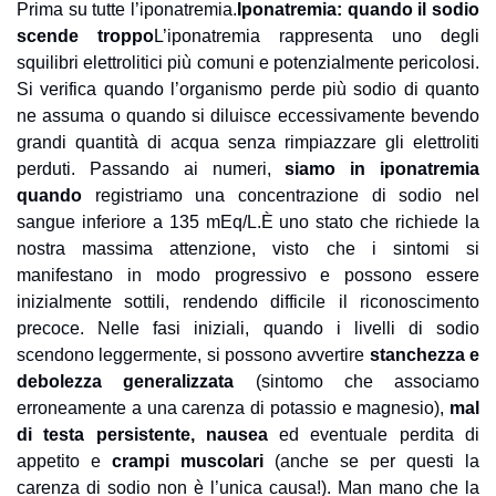
Prima su tutte l’iponatremia.
Iponatremia: quando il sodio 
scende troppo
L’iponatremia rappresenta uno degli 
squilibri elettrolitici più comuni e potenzialmente pericolosi. 
Si verifica quando l’organismo perde più sodio di quanto 
ne assuma o quando si diluisce eccessivamente bevendo 
grandi quantità di acqua senza rimpiazzare gli elettroliti 
perduti. Passando ai numeri, 
siamo in iponatremia 
quando
 registriamo una concentrazione di sodio nel 
sangue inferiore a 135 mEq/L.
È uno stato che richiede la 
nostra massima attenzione, visto che i sintomi si 
manifestano in modo progressivo e possono essere 
inizialmente sottili, rendendo difficile il riconoscimento 
precoce. Nelle fasi iniziali, quando i livelli di sodio 
scendono leggermente, si possono avvertire 
stanchezza
e 
debolezza generalizzata
 (sintomo che associamo 
erroneamente a una carenza di potassio e magnesio),
 mal 
di testa persistente,
nausea
 ed eventuale perdita di 
appetito e
 crampi muscolari 
(anche se per questi la 
carenza di sodio non è l’unica causa!). Man mano che la 