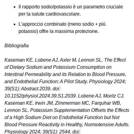
Il rapporto sodio/potassio è un parametro cruciale 
per la salute cardiovascolare. 
L’approccio combinato (meno sodio + più 
potassio) offre la massima protezione.
Bibliografia
Kaseman KE, Lobene AJ, Axler M, Lennon SL. The Effect 
of Dietary Sodium and Potassium Consumption on 
Intestinal Permeability and its Relation to Blood Pressure, 
and Endothelial Function: A Pilot Study. Physiology 2024; 
39(S1): Abstract 2039. doi: 
10.1152/physiol.2024.39.S1.2039. 
Lobene AJ, Moritz CJ, 
Kaseman KE, Irwin JM, Zimmerman MC, Farquhar WB, 
Lennon SL. Potassium Supplementation Offsets the Effects 
of a High Sodium Diet on Endothelial Function but Not 
Blood Pressure Reactivity in Healthy, Normotensive Adults. 
Physiology 2024; 39(S1): 2544. doi: 