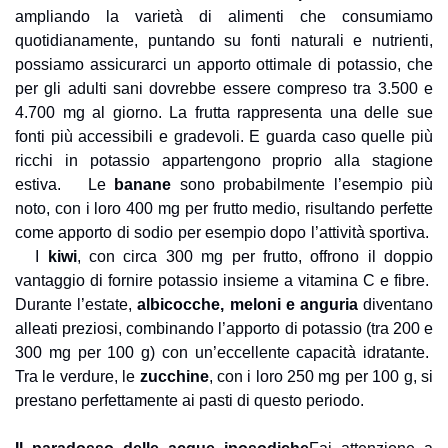
ampliando la varietà di alimenti che consumiamo 
quotidianamente, puntando su fonti naturali e nutrienti, 
possiamo assicurarci un apporto ottimale di potassio, che 
per gli adulti sani dovrebbe essere compreso tra 3.500 e 
4.700 mg al giorno. 
La frutta rappresenta una delle sue 
fonti più accessibili e gradevoli. E guarda caso quelle più 
ricchi in potassio appartengono proprio alla stagione 
estiva. 
Le 
banane
 sono probabilmente l’esempio più 
noto, con i loro 400 mg per frutto medio, risultando perfette 
come apporto di sodio per esempio dopo l’attività sportiva. 
I 
kiwi
, con circa 300 mg per frutto, offrono il doppio 
vantaggio di fornire potassio insieme a vitamina C e fibre. 
Durante l’estate, 
albicocche, meloni e anguria 
diventano 
alleati preziosi, combinando l’apporto di potassio (tra 200 e 
300 mg per 100 g) con un’eccellente capacità idratante. 
Tra le verdure, le 
zucchine
, con i loro 250 mg per 100 g, si 
prestano perfettamente ai pasti di questo periodo.