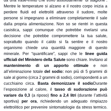
da una frase-invito che trovo assolutamente “di stagione”. 
Mentre le temperature si alzano e il nostro corpo inizia a 
perdere fluidi ed elettroliti attraverso il sudore, molte 
persone si impegnano a eliminare completamente il sale 
dalla propria alimentazione. Non so se rientri in questa 
casistica, sappi comunque che potrebbe rivelarsi una 
decisione che potrebbe compromettere la tua salute, 
soprattutto quando il caldo si fa sentire e il nostro 
organismo chiede una quantità maggiore di questo 
minerale. 
Per “quantificare”, sappi che le 
linee guida 
ufficiali del Ministero della Salute 
sono chiare. Invitano al 
mantenimento di un apporto ottimale 
e non 
all’eliminazione totale 
del sodio:
 non più di 5 grammi di 
sale al giorno (circa 2 grammi di sodio), corrispondenti a un 
cucchiaino circa. 
Basta demonizzare il sodio
Durante 
l’esposizione al calore, il 
tasso di sudorazione può 
variare da 0,3 
(a riposo) 
fino a 2,4 litri 
(durante l’attività 
sportiva)
 per ora
, richiedendo un adeguato rimpiazzo 
elettrolitico per prevenire sintomatologie da stress termico. 