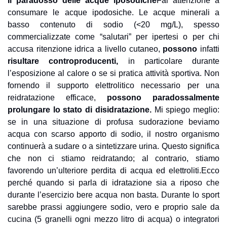
Il paradosso delle acque iposodiche
Fai attenzione a 
consumare le acque ipodosiche. Le acque minerali a 
basso contenuto di sodio (<20 mg/L), spesso 
commercializzate come “salutari” per ipertesi o per chi 
accusa ritenzione idrica a livello cutaneo, 
possono
 infatti 
risultare controproducenti,
 in particolare durante 
l’esposizione al calore o se si pratica attività sportiva. Non 
fornendo il supporto elettrolitico necessario per una 
reidratazione efficace, 
possono paradossalmente 
prolungare lo stato di disidratazione.
Mi spiego meglio: 
se in una situazione di profusa sudorazione beviamo 
acqua con scarso apporto di sodio, il nostro organismo 
continuerà a sudare o a sintetizzare urina. Questo significa 
che non ci stiamo reidratando; al contrario, stiamo 
favorendo un’ulteriore perdita di acqua ed elettroliti.
Ecco 
perché quando si parla di idratazione sia a riposo che 
durante l’esercizio bere acqua non basta. Durante lo sport 
sarebbe prassi aggiungere sodio, vero e proprio sale da 
cucina (5 granelli ogni mezzo litro di acqua) o integratori 