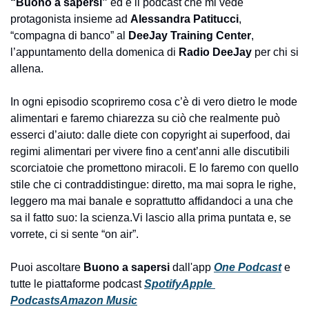
“Buono a sapersi” 
ed è il podcast che mi vede 
protagonista insieme ad 
Alessandra Patitucci
, 
“compagna di banco” al 
DeeJay Training Center
, 
l’appuntamento della domenica di 
Radio DeeJay
 per chi si 
allena.
In ogni episodio scopriremo cosa c’è di vero dietro le mode 
alimentari e faremo chiarezza su ciò che realmente può 
esserci d’aiuto: dalle diete con copyright ai superfood, dai 
regimi alimentari per vivere fino a cent’anni alle discutibili 
scorciatoie che promettono miracoli. E lo faremo con quello 
stile che ci contraddistingue: diretto, ma mai sopra le righe, 
leggero ma mai banale e soprattutto affidandoci a una che 
sa il fatto suo: la scienza.
Vi lascio alla prima puntata e, se 
vorrete, ci si sente “on air”.
Puoi ascoltare 
Buono a sapersi 
dall'app 
One Podcast
 e 
tutte le piattaforme podcast
Spotify
Apple 
Podcasts
Amazon Music