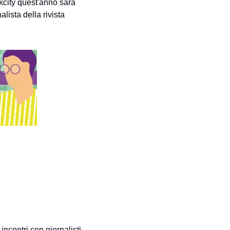
city quest'anno sarà 
ista della rivista 
incontri con giornalisti 