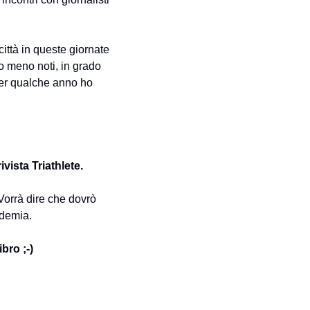
ttà in queste giornate 
o meno noti, in grado 
er qualche anno ho 
vista Triathlete.
Vorrà dire che dovrò 
demia. 
bro ;-) 