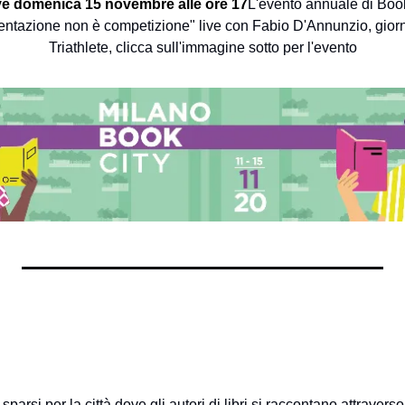
ive domenica 15 novembre alle ore 17
L'evento annuale di Book
entazione non è competizione" live con Fabio D'Annunzio, giornal
Triathlete, clicca sull'immagine sotto per l'evento
sparsi per la città dove gli autori di libri si raccontano attraverso 