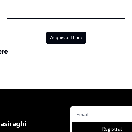
Acquista il libro
ere
Casiraghi
Registrati