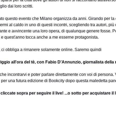
lio dai loro scritti. 
to questo evento che Milano organizza da anni. Girando per la ci
rmi al caldo in uno di questi incontri, scegliendo tra autori, più 
sante e avvincente una loro opera, di qualunque genere fosse. P
" e quest'anno tocca anche a me esserne protagonista. 
 ci obbliga a rimanere solamente online. Saremo quindi
ggio all'ora del tè, con Fabio D'Annunzio, giornalista della ri
he incontrarvi e poter parlare direttamente con voi di persona. 
o per una futura edizione di Bookcity dopo questa maledetta pan
iccate sopra per seguire il live! ...o sotto per acquistare il li