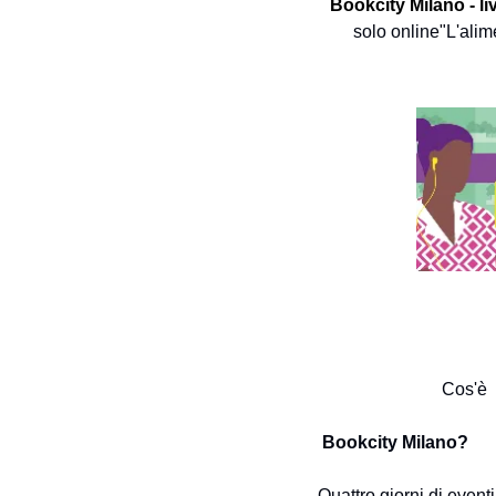
Bookcity Milano - l
solo online
"L'alim
                            Cos'è
 Bookcity Milano?
Quattro giorni di eventi 