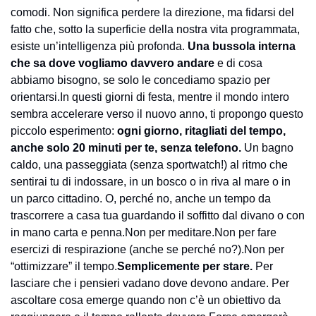
comodi. Non significa perdere la direzione, ma fidarsi del 
fatto che, sotto la superficie della nostra vita programmata, 
esiste un’intelligenza più profonda. 
Una bussola interna 
che sa dove vogliamo davvero andare 
e di cosa 
abbiamo bisogno, se solo le concediamo spazio per 
orientarsi.
In questi giorni di festa, mentre il mondo intero 
sembra accelerare verso il nuovo anno, ti propongo questo 
piccolo esperimento: 
ogni giorno, ritagliati del tempo, 
anche solo 20 minuti per te, senza telefono.
 Un bagno 
caldo, una passeggiata (senza sportwatch!) al ritmo che 
sentirai tu di indossare, in un bosco o in riva al mare o in 
un parco cittadino. O, perché no, anche un tempo da 
trascorrere a casa tua guardando il soffitto dal divano o con 
in mano carta e penna.
Non per meditare.
Non per fare 
esercizi di respirazione (anche se perché no?).
Non per 
“ottimizzare” il tempo.
Semplicemente per stare. 
Per 
lasciare che i pensieri vadano dove devono andare. Per 
ascoltare cosa emerge quando non c’è un obiettivo da 