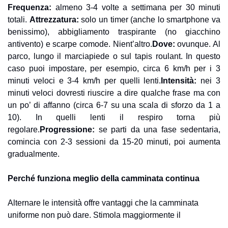
Frequenza: 
almeno 3-4 volte a settimana per 30 minuti 
totali. 
Attrezzatura:
 solo un timer (anche lo smartphone va 
benissimo), abbigliamento traspirante (no giacchino 
antivento) e scarpe comode. Nient’altro.
Dove: 
ovunque. Al 
parco, lungo il marciapiede o sul tapis roulant. In questo 
caso puoi impostare, per esempio, circa 6 km/h per i 3 
minuti veloci e 3-4 km/h per quelli lenti.
Intensità: 
nei 3 
minuti veloci dovresti riuscire a dire qualche frase ma con 
un po’ di affanno (circa 6-7 su una scala di sforzo da 1 a 
10). In quelli lenti il respiro torna più 
regolare.
Progressione:
 se parti da una fase sedentaria, 
comincia con 2-3 sessioni da 15-20 minuti, poi aumenta 
gradualmente.
Perché funziona meglio della camminata continua
Alternare le intensità offre vantaggi che la camminata 
uniforme non può dare. Stimola maggiormente il