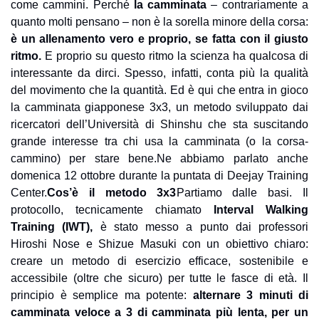
come cammini. Perché
la camminata
 – contrariamente a 
quanto molti pensano – non è la sorella minore della corsa:
è un allenamento vero e proprio, se fatta con il giusto 
ritmo. 
E proprio su questo ritmo la scienza ha qualcosa di 
interessante da dirci. Spesso, infatti, conta più la qualità 
del movimento che la quantità. 
Ed è qui che entra in gioco 
la camminata giapponese 3x3, un metodo sviluppato dai 
ricercatori dell’Università di Shinshu che sta suscitando 
grande interesse tra chi usa la camminata (o la corsa-
cammino) per stare bene.
Ne abbiamo parlato anche 
domenica 12 ottobre durante la puntata di Deejay Training 
Center.
Cos’è il metodo 3x3
Partiamo dalle basi. Il 
protocollo, tecnicamente chiamato 
Interval Walking 
Training (IWT),
 è stato messo a punto dai professori 
Hiroshi Nose e Shizue Masuki con un obiettivo chiaro: 
creare un metodo di esercizio efficace, sostenibile e 
accessibile (oltre che sicuro) per tutte le fasce di età. Il 
principio è semplice ma potente: 
alternare 3 minuti di 
camminata veloce a 3 di camminata più lenta, per un 