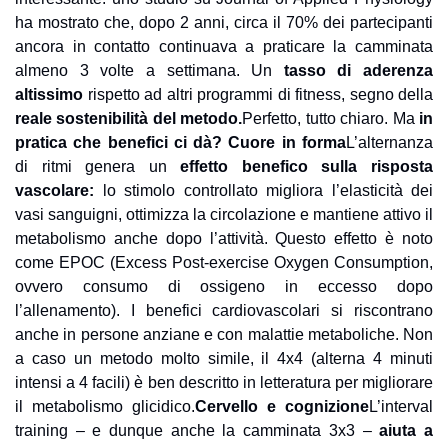
ha mostrato che, dopo 2 anni, circa il 70% dei partecipanti 
ancora in contatto continuava a praticare la camminata 
almeno 3 volte a settimana. Un
tasso di aderenza 
altissimo 
rispetto ad altri programmi di fitness, segno della
reale sostenibilità del metodo.
Perfetto, tutto chiaro. Ma 
in 
pratica che benefici ci dà? 
Cuore in forma
L’alternanza 
di ritmi genera un 
effetto benefico sulla risposta 
vascolare:
 lo stimolo controllato migliora l’elasticità dei 
vasi sanguigni, ottimizza la circolazione e mantiene attivo il 
metabolismo anche dopo l’attività. Questo effetto è noto 
come EPOC (Excess Post-exercise Oxygen Consumption, 
ovvero consumo di ossigeno in eccesso dopo 
l’allenamento). 
I benefici cardiovascolari si riscontrano 
anche in persone anziane e con malattie metaboliche. Non 
a caso un metodo molto simile, il 4x4 (alterna 4 minuti 
intensi a 4 facili) è ben descritto in letteratura per migliorare 
il metabolismo glicidico.
Cervello e cognizione
L’interval 
training – e dunque anche la camminata 3x3 – 
aiuta a 