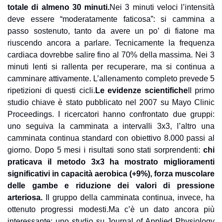
totale di almeno 30 minuti.
Nei 3 minuti veloci l’intensità 
deve essere “moderatamente faticosa”: si cammina a 
passo sostenuto, tanto da avere un po’ di fiatone ma 
riuscendo ancora a parlare. Tecnicamente la frequenza 
cardiaca dovrebbe salire fino al 70% della massima. Nei 3 
minuti lenti si rallenta per recuperare, ma si continua a 
camminare attivamente. L’allenamento completo prevede 5 
ripetizioni di questi cicli.
Le evidenze scientifiche
Il primo 
studio chiave è stato pubblicato nel 2007 su Mayo Clinic 
Proceedings. I ricercatori hanno confrontato due gruppi: 
uno seguiva la camminata a intervalli 3x3, l’altro una 
camminata continua standard con obiettivo 8.000 passi al 
giorno. Dopo 5 mesi i risultati sono stati sorprendenti: 
chi 
praticava il metodo 3x3 ha mostrato miglioramenti 
significativi in capacità aerobica (+9%), forza muscolare 
delle gambe e riduzione dei valori di pressione 
arteriosa. 
Il gruppo della camminata continua, invece, ha 
ottenuto progressi modesti.
Ma c’è un dato ancora più 
interessante: uno studio su Journal of Applied Physiology 