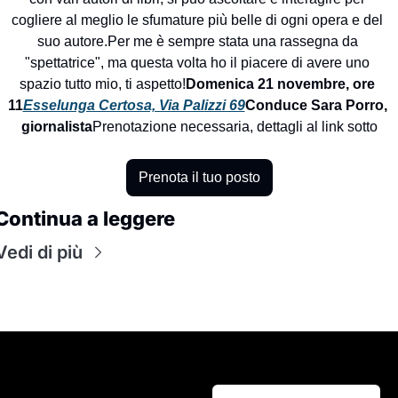
cogliere al meglio le sfumature più belle di ogni opera e del 
suo autore.
Per me è sempre stata una rassegna da 
"spettatrice", ma questa volta ho il piacere di avere uno 
spazio tutto mio, ti aspetto!
Domenica 21 novembre, ore 
11
Esselunga Certosa, Via Palizzi 69
Conduce Sara Porro, 
giornalista
Prenotazione necessaria, dettagli al link sotto
Prenota il tuo posto
Continua a leggere
Vedi di più